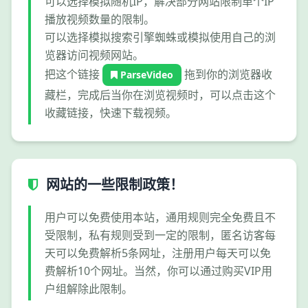
可以选择模拟随机IP，解决部分网站限制单个IP
播放视频数量的限制。
可以选择模拟搜索引擎蜘蛛或模拟使用自己的浏
览器访问视频网站。
把这个链接
拖到你的浏览器收
ParseVideo
藏栏，完成后当你在浏览视频时，可以点击这个
收藏链接，快速下载视频。
网站的一些限制政策！
用户可以免费使用本站，通用规则完全免费且不
受限制，私有规则受到一定的限制，匿名访客每
天可以免费解析5条网址，注册用户每天可以免
费解析10个网址。当然，你可以通过购买VIP用
户组解除此限制。